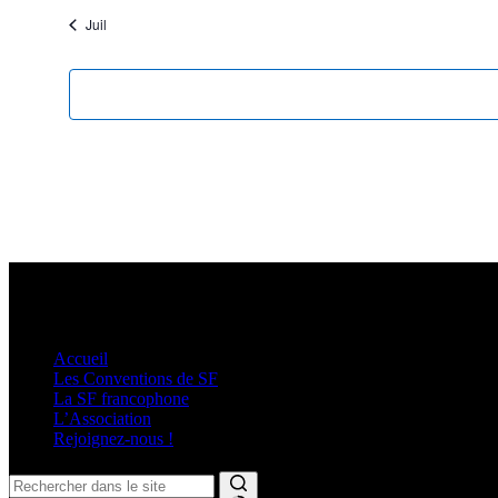
Juil
Plan du site
Accueil
Les Conventions de SF
La SF francophone
L’Association
Rejoignez-nous !