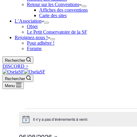
Retour sur les Conventions
Affiches des conventions
Carte des sites
L’Association
Objet
Le Petit Conservatoire de la SF
Rejoignez-nous !
Pour adhérer !
Forums
Rechercher
DISCORD >
Rechercher
Menu
Évènements
Il n’y a pas d’évènements à venir.
Notice
06/08/2026