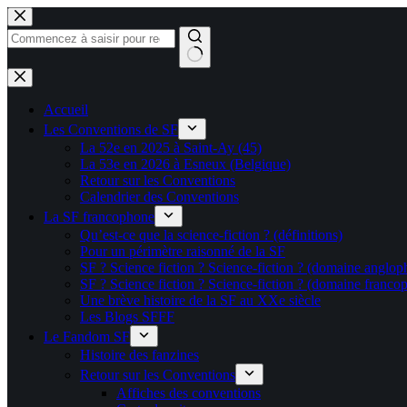
Passer
au
contenu
Aucun
résultat
Accueil
Les Conventions de SF
La 52e en 2025 à Saint-Ay (45)
La 53e en 2026 à Esneux (Belgique)
Retour sur les Conventions
Calendrier des Conventions
La SF francophone
Qu’est-ce que la science-fiction ? (définitions)
Pour un périmètre raisonné de la SF
SF ? Science fiction ? Science-fiction ? (domaine anglop
SF ? Science fiction ? Science-fiction ? (domaine franco
Une brève histoire de la SF au XXe siècle
Les Blogs SFFF
Le Fandom SF
Histoire des fanzines
Retour sur les Conventions
Affiches des conventions