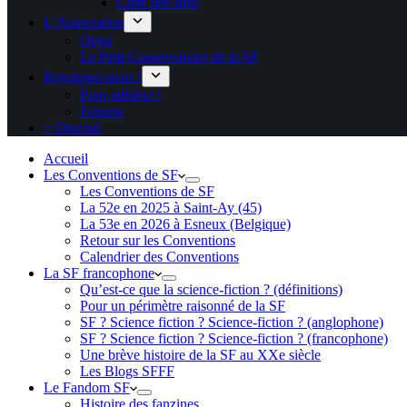
Carte des sites
L’Association
Objet
Le Petit Conservatoire de la SF
Rejoignez-nous !
Pour adhérer !
Forums
> Discord
Accueil
Les Conventions de SF
Les Conventions de SF
La 52e en 2025 à Saint-Ay (45)
La 53e en 2026 à Esneux (Belgique)
Retour sur les Conventions
Calendrier des Conventions
La SF francophone
Qu’est-ce que la science-fiction ? (définitions)
Pour un périmètre raisonné de la SF
SF ? Science fiction ? Science-fiction ? (anglophone)
SF ? Science fiction ? Science-fiction ? (francophone)
Une brève histoire de la SF au XXe siècle
Les Blogs SFFF
Le Fandom SF
Histoire des fanzines