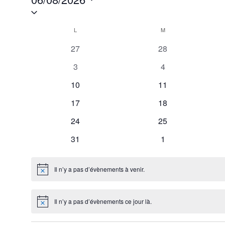
Sélectionnez
une
Calendrier
date.
L
LUNDI
M
MARDI
de
0
0
27
28
Évènements
évènements
évènements
0
0
3
4
évènements
évènements
0
0
10
11
évènements
évènements
0
0
17
18
évènements
évènements
0
0
24
25
évènements
évènements
0
0
31
1
évènements
évènements
Il n’y a pas d’évènements à venir.
Notice
Il n’y a pas d’évènements ce jour là.
Notice