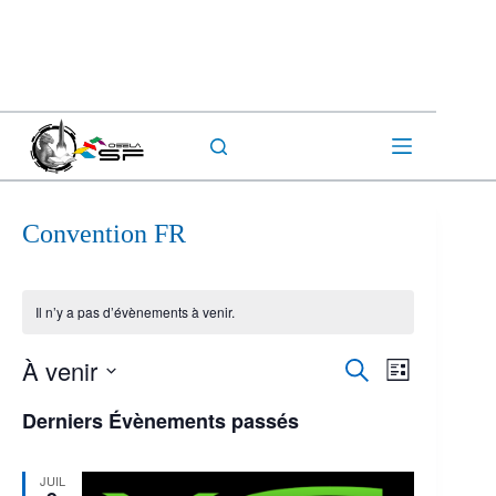
Passer
au
contenu
Convention FR
Il n’y a pas d’évènements à venir.
À venir
R
N
R
L
e
a
e
S
i
c
v
c
é
Derniers Évènements passés
s
h
i
h
l
t
e
g
e
e
e
r
a
r
c
JUIL
c
t
c
t