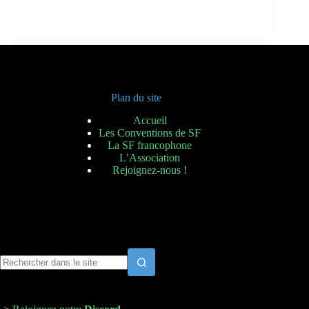
t
a
s
n
t
Plan du site
Accueil
Les Conventions de SF
La SF francophone
L’Association
Rejoignez-nous !