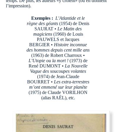
temps. De plus, les auteurs «y croient» (ou en donnent
l’impression).
Exemples :
L’Atlantide et le
règne des géants
(1954) de Denis
SAURAT •
Le Matin des
magiciens
(1960) de Louis
PAUWELS et Jacques
BERGIER •
Histoire inconnue
des hommes depuis cent mille ans
(1963) de Robert Charroux •
L’Utopie ou la mort !
(1973) de
René DUMONT •
La Nouvelle
Vague des soucoupes volantes
(1974) de
Jean-Claude
BOURRET •
Les extra-terrestres
m’ont emmené sur leur planète
(1975) de Claude VORILHON
(alias RAËL), etc.