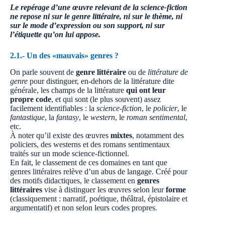
Le repérage d’une œuvre relevant de la science-fiction
ne repose ni sur le genre littéraire, ni sur le thème, ni
sur le mode d’expression ou son support, ni sur
l’étiquette qu’on lui appose.
2.1.- Un des «mauvais» genres ?
On parle souvent de
genre littéraire
ou de
littérature de
genre
pour distinguer, en-dehors de la littérature dite
générale, les champs de la littérature
qui ont leur
propre code
, et qui sont (le plus souvent) assez
facilement identifiables : la
science-fiction
, le
policier
, le
fantastique
, la
fantasy
, le
western
, le
roman sentimental
,
etc.
À noter qu’il existe des œuvres
mixtes
, notamment des
policiers, des westerns et des romans sentimentaux
traités sur un mode science-fictionnel.
En fait, le classement de ces domaines en tant que
genres littéraires relève d’un abus de langage. Créé pour
des motifs didactiques, le classement en
genres
littéraires
vise à distinguer les œuvres selon leur
forme
(classiquement : narratif, poétique, théâtral, épistolaire et
argumentatif) et non selon leurs codes propres.