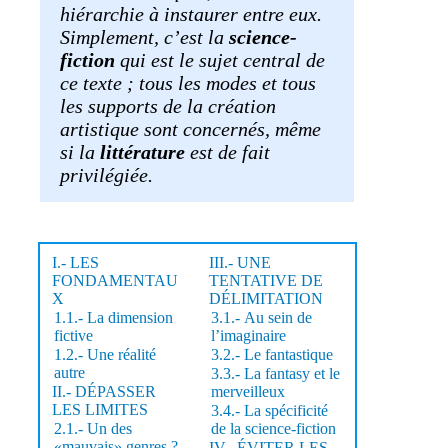
hiérarchie à instaurer entre eux.
Simplement, c’est la
science-
fiction
qui est le sujet central de
ce texte ; tous les modes et tous
les supports de la création
artistique sont concernés, même
si la
littérature
est de fait
privilégiée.
I.- LES
III.- UNE
FONDAMENTAU
TENTATIVE DE
X
DÉLIMITATION
1.1.- La dimension
3.1.- Au sein de
fictive
l’imaginaire
1.2.- Une réalité
3.2.- Le fantastique
autre
3.3.- La fantasy et le
II.- DÉPASSER
merveilleux
LES LIMITES
3.4.- La spécificité
2.1.- Un des
de la science-fiction
«mauvais» genres ?
IV.- ÉVITER LES