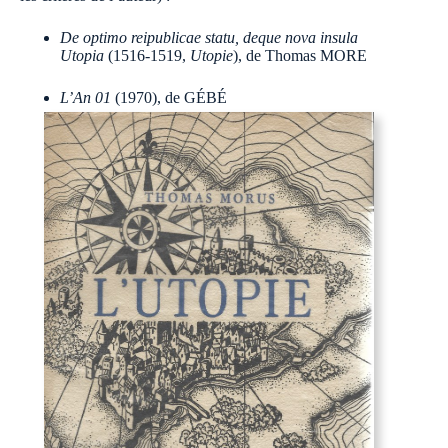
De optimo reipublicae statu, deque nova insula
Utopia
(1516-1519,
Utopie
), de Thomas MORE
L’An 01
(1970), de GÉBÉ