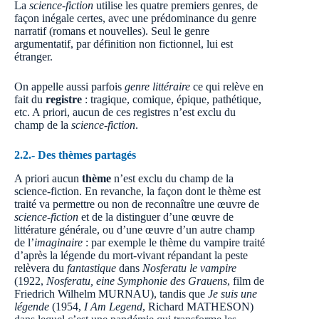
La
science-fiction
utilise les quatre premiers genres, de
façon inégale certes, avec une prédominance du genre
narratif (romans et nouvelles). Seul le genre
argumentatif, par définition non fictionnel, lui est
étranger.
On appelle aussi parfois
genre littéraire
ce qui relève en
fait du
registre
: tragique, comique, épique, pathétique,
etc. A priori, aucun de ces registres n’est exclu du
champ de la
science-fiction
.
2.2.- Des thèmes partagés
A priori aucun
thème
n’est exclu du champ de la
science-fiction. En revanche, la façon dont le thème est
traité va permettre ou non de reconnaître une œuvre de
science-fiction
et de la distinguer d’une œuvre de
littérature générale, ou d’une œuvre d’un autre champ
de l’
imaginaire
: par exemple le thème du vampire traité
d’après la légende du mort-vivant répandant la peste
relèvera du
fantastique
dans
Nosferatu le vampire
(1922,
Nosferatu, eine Symphonie des Grauens
, film de
Friedrich Wilhelm MURNAU), tandis que
Je suis une
légende
(1954,
I Am Legend
, Richard MATHESON)