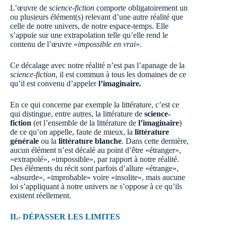
L’œuvre de
science-fiction
comporte obligatoirement un
ou plusieurs élément(s) relevant d’une autre réalité que
celle de notre univers, de notre espace-temps. Elle
s’appuie sur une extrapolation telle qu’elle rend le
contenu de l’œuvre «
impossible en vrai
».
Ce décalage avec notre réalité n’est pas l’apanage de la
science-fiction
, il est commun à tous les domaines de ce
qu’il est convenu d’appeler
l’imaginaire
.
En ce qui concerne par exemple la littérature, c’est ce
qui distingue, entre autres, la littérature de
science-
fiction
(et l’ensemble de la littérature de
l’imaginaire
)
de ce qu’on appelle, faute de mieux, la
littérature
générale
ou la
littérature blanche
.
Dans cette dernière,
aucun élément n’est décalé au point d’être «étranger»,
«extrapolé», «impossible», par rapport à notre réalité.
Des éléments du récit sont parfois d’allure «étrange»,
«absurde», «improbable» voire «insolite», mais aucune
loi s’appliquant à notre univers ne s’oppose à ce qu’ils
existent réellement.
II.- DÉPASSER LES LIMITES