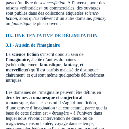
pas» d’un livre de
science-fiction
. A l’inverse, pour des
raisons «éditoriales» ou commerciales, des ouvrages
sont publiés dans des collections étiquetées
science-
fiction
, alors qu’ils relèvent d’un autre domaine,
fantasy
ou
fantastique
le plus souvent.
III.-
UNE TENTATIVE DE DÉLIMITATION
3.1.-
Au sein de l’imaginair
e
La
science-fiction
s’inscrit donc au sein de
l’imaginaire
, à côté d’autres domaines
(schématiquement
fantastique
,
fantasy
, et
merveilleux
) qu’il est parfois malaisé de distinguer
clairement, et qui sont même quelquefois délibérément
intriqués.
Les domaines de l’imaginaire peuvent être définis en
deux termes :
romanesque
et
conjectural
:
romanesque, dans le sens où il s’agit d’une fiction,
d’une œuvre d’imagination ; et conjectural, parce que la
base de cette fiction est « étrangère » à l’univers dans
lequel nous vivons : intervention de dieux ou de
magiciens, maison hantée, voyage dans le temps,
personne plus légère que l’air, animaux qui parlent, ou