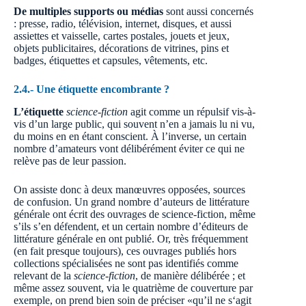
De multiples supports ou médias
sont aussi concernés
: presse, radio, télévision, internet, disques, et aussi
assiettes et vaisselle, cartes postales, jouets et jeux,
objets publicitaires, décorations de vitrines, pins et
badges, étiquettes et capsules, vêtements, etc.
2.4.-
Une étiquette encombrante ?
L’étiquette
science-fiction
agit comme un répulsif vis-à-
vis d’un large public, qui souvent n’en a jamais lu ni vu,
du moins en en étant conscient. À l’inverse, un certain
nombre d’amateurs vont délibérément éviter ce qui ne
relève pas de leur passion.
On assiste donc à deux manœuvres opposées, sources
de confusion. Un grand nombre d’auteurs de littérature
générale ont écrit des ouvrages de science-fiction, même
s’ils s’en défendent, et un certain nombre d’éditeurs de
littérature générale en ont publié. Or, très fréquemment
(en fait presque toujours), ces ouvrages publiés hors
collections spécialisées ne sont pas identifiés comme
relevant de la
science-fiction
, de manière délibérée ; et
même assez souvent, via le quatrième de couverture par
exemple, on prend bien soin de préciser «qu’il ne s‘agit