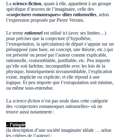
La
science-fiction
, quant à elle, appartient à un groupe
spécifique d’œuvres de l’imaginaire, celle des
«
conjectures romanesques
» dites
rationnelles
, selon
l’expression proposée par Pierre Versins.
Le terme
rationnel
est utilisé ici (avec ses limites…)
pour préciser que la conjecture (l’hypothèse,
l’extrapolation, la spéculation) de départ s’appuie sur un
présupposé (une base, un concept, une théorie, etc.) qui
est présenté ou pensé par l’auteur comme explicable,
rationnelle, vraisemblable, justifiable, etc. Peu importe
qu’elle soit farfelue, incompatible avec les lois de la
physique, historiquement invraisemblable, l’explication
existe, implicite ou explicite, et elle répond à une
logique. Et peu importe que l’extrapolation soit minime,
ou même sous-entendue.
La
science-fiction
n’est pas seule dans cette catégorie
des «conjectures romanesques rationnelles» où on
trouve aussi notamment :
– l’utopie
(la description d’une société imaginaire idéale … selon
les critères de l’auteur) :