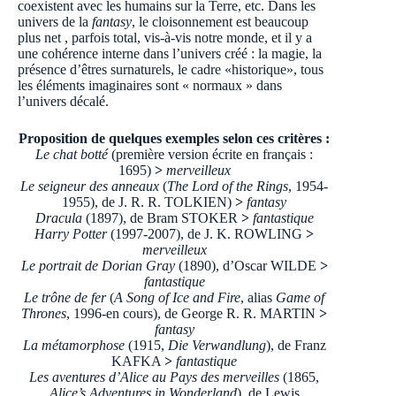
coexistent avec les humains sur la Terre, etc. Dans les
univers de la
fantasy
, le cloisonnement est beaucoup
plus net , parfois total, vis-à-vis notre monde, et il y a
une cohérence interne dans l’univers créé : la magie, la
présence d’êtres surnaturels, le cadre «historique», tous
les éléments imaginaires sont « normaux » dans
l’univers décalé.
Proposition de quelques exemples selon ces critères :
Le chat botté
(première version écrite en français :
1695)
>
merveilleux
Le seigneur des anneaux
(
The Lord of the Rings
, 1954-
1955), de J. R. R. TOLKIEN)
>
fantasy
Dracula
(1897), de Bram STOKER
>
fantastique
Harry Potter
(1997-2007), de J. K. ROWLING
>
merveilleux
Le portrait de Dorian Gray
(1890), d’Oscar WILDE
>
fantastique
Le trône de fer
(
A Song of Ice and Fire
, alias
Game of
Thrones
, 1996-en cours), de George R. R. MARTIN
>
fantasy
La métamorphose
(1915,
Die Verwandlung
), de Franz
KAFKA
>
fantastique
Les aventures d’Alice au Pays des merveilles
(1865,
Alice’s Adventures in Wonderland
), de Lewis