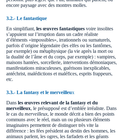
encore paysage avec des montres molles.
3.2.-
Le fantastiqu
e
En simplifiant,
les œuvres fantastiques
voire insolites
s’appuient sur l’irruption dans un cadre réaliste
d’éléments «impossibles», irrationnels ou surnaturels,
parfois d’origine légendaire (les elfes ou les fantômes,
par exemple) ou métaphysique (la vie après la mort ou
la dualité de l’âme et du corps, par exemple) : vampires,
maisons hantées, sorcellerie, interventions démoniaques,
manifestations miraculeuses, guérisons inexplicables,
antéchrist, malédictions et maléfices, esprits frappeurs,
etc.
3.3.-
La fantasy et le merveilleu
x
Dans
les œuvres relevant de la fantasy et du
merveilleux
, le présupposé est d’emblée irréaliste. Dans
le cas du
merveilleux
, le monde décrit a bien des points
communs avec le réel, mais un ou plusieurs éléments
imaginaires permettent de distinguer très vite la
différence : les fées président au destin des hommes, les
animaux parlent, les ogres, les farfadets et les géants