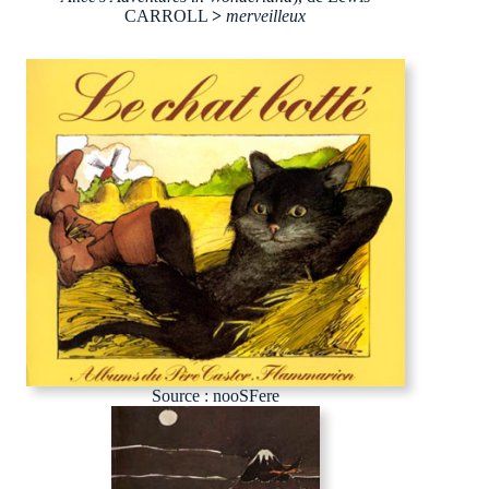
CARROLL
>
merveilleux
Source : nooSFere