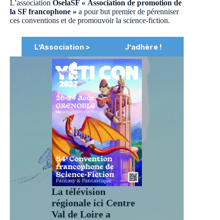
L’association
OselaSF « Association de promotion de
la SF francophone »
a pour but premier de pérenniser
ces conventions et de promouvoir la science-fiction.
L’Association >
J’adhère !
La télévision
régionale
ici Centre
Val de Loire
a