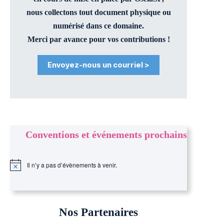
nous collectons tout document physique ou
numérisé dans ce domaine.
Merci par avance pour vos contributions !
Envoyez-nous un courriel >
Conventions
et événements prochains
Il n’y a pas d’évènements à venir.
N
o
t
i
c
e
Nos Partenaires