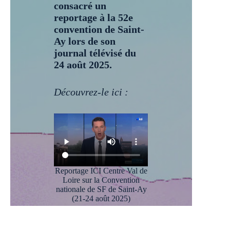
consacré un
reportage à la 52e
convention de Saint-
Ay lors de son
journal télévisé du
24 août 2025.
Découvrez-le ici :
Reportage ICI Centre Val de
Loire sur la Convention
nationale de SF de Saint-Ay
(21-24 août 2025)