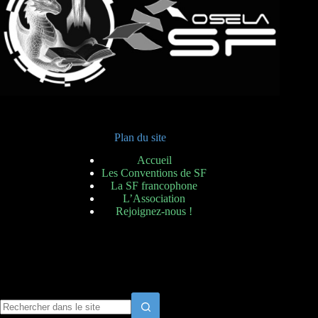
n
e
m
e
n
t
s
Plan du site
Accueil
Les Conventions de SF
La SF francophone
L’Association
Rejoignez-nous !