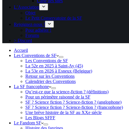
Carte des sites
L’Association
Objet
Le Petit Conservatoire de la SF
Rejoignez-nous !
Pour adhérer !
Forums
> Discord
Accueil
Les Conventions de SF
Les Conventions de SF
La 52e en 2025 à Saint-Ay (45)
La 53e en 2026 à Esneux (Belgique)
Retour sur les Conventions
Calendrier des Conventions
La SF francophone
Qu’est-ce que la science-fiction ? (définitions)
Pour un périmètre raisonné de la SF
SF ? Science fiction ? Science-fiction ? (anglophone)
SF ? Science fiction ? Science-fiction ? (francophone)
Une brève histoire de la SF au XXe siècle
Les Blogs SFFF
Le Fandom SF
Histoire des fanzines