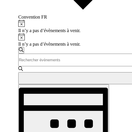
Convention FR
Notice
Évènements
Il n’y a pas d’évènements à venir.
Notice
Il n’y a pas d’évènements à venir.
Recherche
Recherche
Saisir
et
mot-
navigation
clé.
Rechercher
de
Évènements
vues
par
Navigation
mot-
Évènements
clé.
de
vues
Évènement