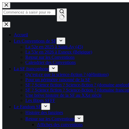
Passer
au
contenu
Aucun
résultat
Accueil
Les Conventions de SF
La 52e en 2025 à Saint-Ay (45)
La 53e en 2026 à Esneux (Belgique)
Retour sur les Conventions
Calendrier des Conventions
La SF francophone
Qu’est-ce que la science-fiction ? (définitions)
Pour un périmètre raisonné de la SF
SF ? Science fiction ? Science-fiction ? (domaine anglop
SF ? Science fiction ? Science-fiction ? (domaine franco
Une brève histoire de la SF au XXe siècle
Les Blogs SFFF
Le Fandom SF
Histoire des fanzines
Retour sur les Conventions
Affiches des conventions