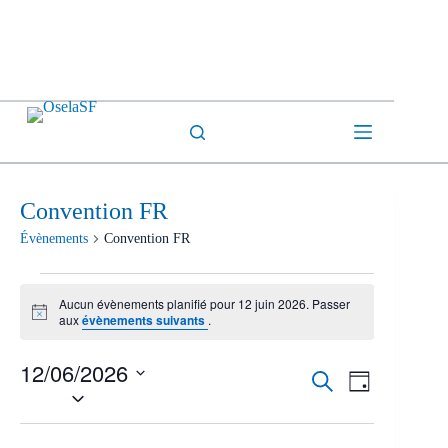
Passer
au
contenu
Convention FR
Évènements
Convention FR
Évènements
for
Aucun évènements planifié pour 12 juin 2026. Passer
12
N
aux
évènements suivants
.
o
juin
t
2026
12/06/2026
i
R
N
R
c
J
e
a
S
e
e
o
c
v
é
c
u
h
i
l
h
r
e
g
e