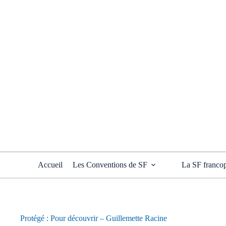
Passer
au
contenu
Accueil
Les Conventions de SF
La SF franco
Protégé : Pour découvrir – Guillemette Racine