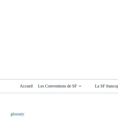
Passer
au
contenu
Accueil
Les Conventions de SF
La SF franco
glossary